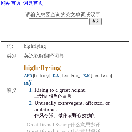
网站首页
词典首页
请输入您要查询的英文单词或汉字：
词汇
highflying
类别
英汉双解翻译词典
high·fly·ing
[hīʹflīʹĭng]
[ˈhaɪˈflaɪɪŋ]
[ˈhaɪˈflaɪɪŋ]
AHD
D.J.
K.K.
adj.
Rising to a great height.
释义
上升到相当的高度
Unusually extravagant, affected, or
ambitious.
作风夸张、做作或野心勃勃的
Great Dismal Swamp什么意思翻译
Great Dismal Swamp什么意思翻译