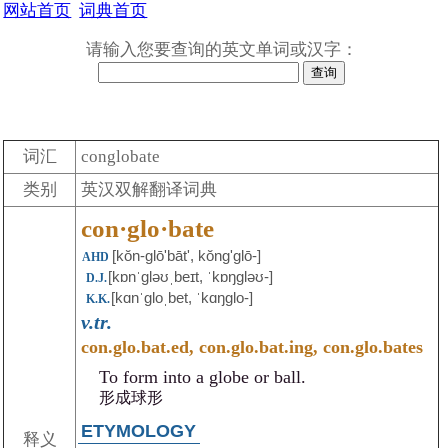
网站首页
词典首页
请输入您要查询的英文单词或汉字：
词汇
conglobate
类别
英汉双解翻译词典
con·glo·bate
[kŏn-glōʹbāt', kŏngʹglō-]
AHD
[kɒnˈgləʊˌbeɪt, ˈkɒŋgləʊ-]
D.J.
[kɑnˈgloˌbet, ˈkɑŋglo-]
K.K.
v.tr.
con.glo.bat.ed, con.glo.bat.ing, con.glo.bates
To form into a globe or ball.
形成球形
ETYMOLOGY
释义