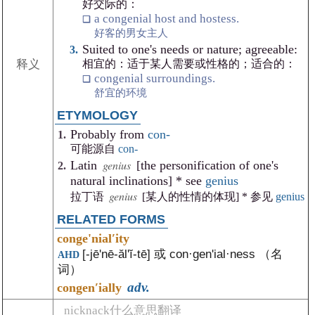
好交际的：
a congenial host and hostess.
好客的男女主人
Suited to one's needs or nature; agreeable:
相宜的：适于某人需要或性格的；适合的：
释义
congenial surroundings.
舒宜的环境
ETYMOLOGY
Probably from
con-
可能源自
con-
genius
Latin
[the personification of one's
natural inclinations] * see
genius
genius
拉丁语
[某人的性情的体现] * 参见
genius
RELATED FORMS
conge'nialʹity
[-jē'nē-ălʹĭ-tē] 或 con·genʹial·ness （名
AHD
词）
adv.
congenʹially
nicknack什么意思翻译