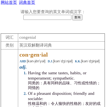
网站首页
词典首页
请输入您要查询的英文单词或汉字：
词汇
congenial
类别
英汉双解翻译词典
con·gen·ial
[kən-jēnʹyəl]
[kənˈdʒiːnjəl]
[kənˈdʒinjəl]
AHD
D.J.
K.K.
adj.
Having the same tastes, habits, or
temperament; sympathetic.
同类的：具有同样的品味、习性或性情的；
同情的
Of a pleasant disposition; friendly and
sociable:
性格温和的：令人愉快的性格的；友好的或