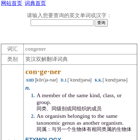
网站首页
词典首页
请输入您要查询的英文单词或汉字：
词汇
congener
类别
英汉双解翻译词典
con·ge·ner
[kŏnʹjə-nər]
[ˈkɒndʒənə]
[ˈkɑndʒənɚ]
AHD
D.J.
K.K.
n.
A member of the same kind, class, or
group.
同类、同级别或同组织的成员
An organism belonging to the same
taxonomic genus as another organism.
同属：与另一个生物体有相同类属的生物体
ETYMOLOGY