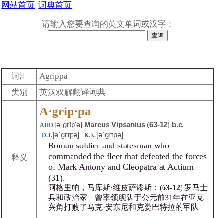
网站首页
词典首页
请输入您要查询的英文单词或汉字：
词汇
Agrippa
类别
英汉双解翻译词典
A·grip·pa
[ə-grĭpʹə]
Marcus Vipsanius
(
63-12
)
b.c.
AHD
[əˈgrɪpə]
[əˈgrɪpə]
D.J.
K.K.
Roman soldier and statesman who
commanded the fleet that defeated the forces
释义
of Mark Antony and Cleopatra at Actium
(31).
阿格里帕，马库斯·维皮萨谬斯：(
63-12
) 罗马士
兵和政治家，曾率领舰队于公元前31年在亚克
兴角打败了马克·安东尼和克娄巴特拉的军队