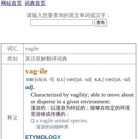
网站首页
词典首页
请输入您要查询的英文单词或汉字：
词汇
vagile
类别
英汉双解翻译词典
vag·ile
[văjʹəl, -īl]
[ˈvædʒəl, -aɪl]
[ˈvædʒəl, -aɪl]
AHD
D.J.
K.K.
adj.
Characterized by vagility; able to move about
or disperse in a given environment:
漫游的：以漫游为特征的；能够在给定的环境
里游移或传播的：
释义
a vagile animal species.
漫游的动物种类
ETYMOLOGY