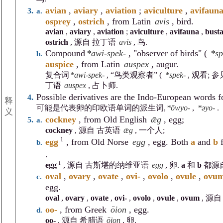
avian
,
aviary
,
aviation
;
aviculture
,
avifaun
osprey
,
ostrich
, from Latin
avis
, bird.
avian
,
aviary
,
aviation
;
aviculture
,
avifauna
,
bust
ostrich
, 源自 拉丁语
avis
, 鸟.
Compound
*awi-spek-
, "observer of birds" (
*sp
auspice
, from Latin
auspex
, augur.
复合词
*awi-spek-
, “鸟类观察者” (
*spek-
, 观看; 参见
丁语
auspex
, 占卜师.
Possible derivatives are the Indo-European words f
释
可能是代表卵的印欧语单词的派生词,
*ōwyo-
,
*əyo-
.
义
cockney
, from Old English
ǣg
, egg;
cockney
, 源自 古英语
ǣg
, 一个人;
1
egg
, from Old Norse
egg
, egg. Both
a
and
b
f
.
1
egg
, 源自 古斯堪的纳维亚语
egg
, 卵.
a
和
b
都源
oval
,
ovary
,
ovate
,
ovi-
,
ovolo
,
ovule
,
ovu
egg.
oval
,
ovary
,
ovate
,
ovi-
,
ovolo
,
ovule
,
ovum
, 源
oo-
, from Greek
ōion
, egg.
oo-
, 源自 希腊语
ōion
, 卵.